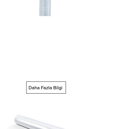
43 cm 7 Mic. Ön
Gerdirilmiş Pre
Streç Film
Düşük kalınlık ve yüksek
performans sunar, hafif
kullanımıyla maliyet avantajı
sağlar.
Daha Fazla Bilgi