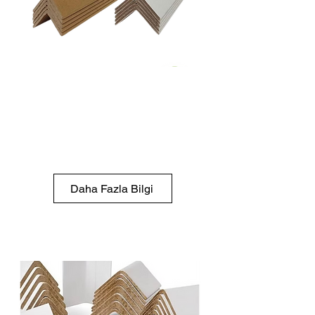
Kraft & Beyaz Karton
Köşebent
Kraft ve beyaz yüzey
seçenekleriyle şık, estetik ve
sağlam ürün koruma çözümü.
Daha Fazla Bilgi