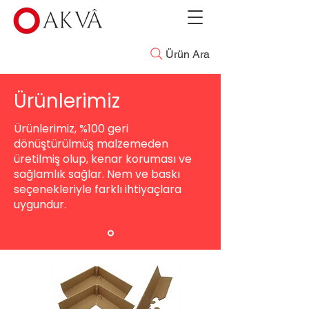
Ürün Ara
Ürünlerimiz
Ürünlerimiz, %100 geri
dönüştürülmüş malzemeden
üretilmiş olup, kenar koruması ve
sağlamlık sağlar. Nem ve baskı
seçenekleriyle farklı ihtiyaçlara
uygundur.