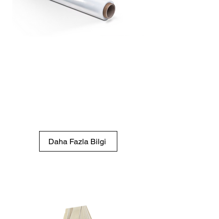
50 cm 17 & 23 Mic.
Manuel El Tipi Streç
Film
Kolay kullanımıyla paketleme ve
sarım işlemlerinde pratik,
ekonomik çözüm.
Daha Fazla Bilgi