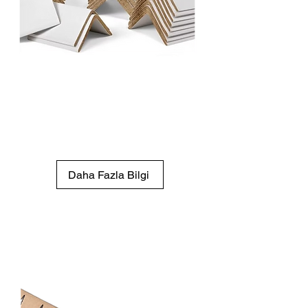
10 cm – 6 m Arası Özel
Ölçüler
İhtiyacınıza göre 10 cm’den 6
metreye kadar istenilen ölçüde
üretim imkanı.
Daha Fazla Bilgi