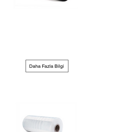
50 cm 17 & 23 Mic.
Siyah Streç Film
Ürünleri gizleyerek güvenlik
sağlar, aynı zamanda güçlü
sarım ve koruma sunar.
Daha Fazla Bilgi