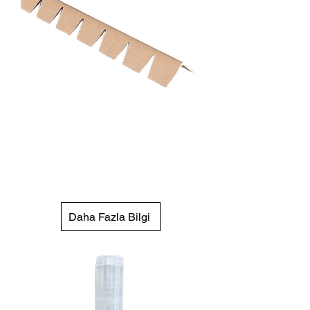
Çentikli Köşebent
Yuvarlak veya köşeli ürünlere
kolayca uyum sağlayan,
maksimum koruma sunan
köşebent.
Daha Fazla Bilgi