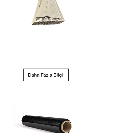
Karton Levha
Ara katman, bölme veya yüzey
koruması için güçlü, dayanıklı
karton levha.
Daha Fazla Bilgi