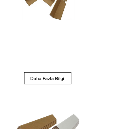
Kilitli Köşebent
Palet ve kutu kenarlarını
sabitleyerek ürünlerin kaymasını
önleyen, ağır yükler için
dayanıklı köşebent.
Daha Fazla Bilgi