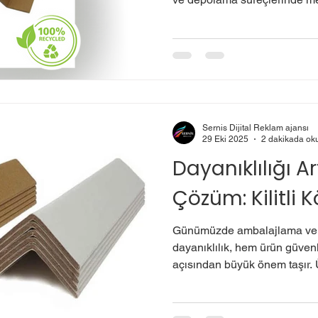
veya deformasyonlar, hem e
müşteri memnuniyetsizliğine yo
köşebentler , ürün güvenliğini
bir çözüm sunar. 🔹 Kilitli Kö
karton, mukavva veya plastik 
malzemelerden üretilen ve ü
Sernis Dijital Reklam ajansı
29 Eki 2025
2 dakikada ok
Dayanıklılığı Art
Çözüm: Kilitli 
Günümüzde ambalajlama ve t
dayanıklılık, hem ürün güvenl
açısından büyük önem taşır. Ürünlerin sevkiyat sırasında
hasar görmesi, işletmelere e
yaşatabilir. Bu nedenle, am
yenilikçi ve güvenilir ürünler 