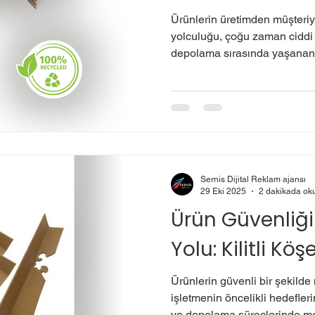
Ürünlerin üretimden müşteri
yolculuğu, çoğu zaman ciddi r
depolama sırasında yaşanan 
istifleme gibi durumlar, ürün
açabilir. İşte bu noktada kilitl
güvenliğini sağlamak ve has
için kritik bir rol oynar. 🔹 Kil
köşebent, genellikle karton,
malzemeden üretilen, kutu ve
Sernis Dijital Reklam ajansı
29 Eki 2025
2 dakikada ok
Ürün Güvenliği
Yolu: Kilitli Kö
Ürünlerin güvenli bir şekilde
işletmenin öncelikli hedefleri
ve depolama süreçlerinde m