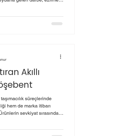
konomik kayıplara hem de
l açabilir. Bu noktada kilitli
 sağlamak için etkili ve pratik
şebent Nedir? Kilitli köşebent,
gibi dayanıklı
rünl
unur
ıran Akıllı
Köşebent
aşımacılık süreçlerinde
iği hem de marka itibarı
k maliyetler ve zaman kaybı
balajlama çözümlerinde
tercih edilmelidir. İşte bu