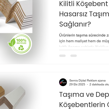
Kilitli Köşeben
Hasarsız Taşım
Sağlanır?
Ürünlerin taşıma sürecinde z
için hem maliyet hem de müş
kritik öneme sahiptir. Nakliy
çizikler veya deformasyonlar,
kaybetmesine neden olabilir.
geçmenin en etkili yollarından 
kullanmaktır. Kilitli köşebentle
ve ambalajlama süreçlerinde 
Sernis Dijital Reklam ajansı
koruyarak hasarsız taşıma sa
29 Eki 2025
2 dakikada ok
Taşıma ve Depo
Köşebentlerin