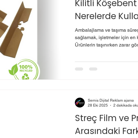
Kilitli Köşeben
Nerelerde Kulla
Ambalajlama ve taşıma süreç
sağlamak, işletmeler için en k
Ürünlerin taşınırken zarar g
düşürür hem de müşteri memnu
devreye giren kilitli köşebent 
kullanımıyla ambalaj dünyası
malzemedir. Kilitli Köşebent N
genellikle karton, mukavva 
üretilen; köşe koruma ve ürü
Sernis Dijital Reklam ajansı
28 Eki 2025
2 dakikada ok
Streç Film ve P
Arasındaki Far