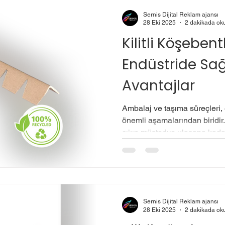
ambalajlama s
Sernis Dijital Reklam ajansı
28 Eki 2025
2 dakikada ok
Kilitli Köşebent
Endüstride Sağ
Avantajlar
Ambalaj ve taşıma süreçleri, 
önemli aşamalarından biridir.
çıkıp müşteriye ulaşana kada
şekilde korunması, markalar iç
noktada devreye giren kilitli 
paketleme süreçlerinde hem 
açısından önemli avantajlar sun
köşebentlerin endüstride bu 
Sernis Dijital Reklam ajansı
sebepleri nelerdir? 🔹 Kilitli
28 Eki 2025
2 dakikada ok