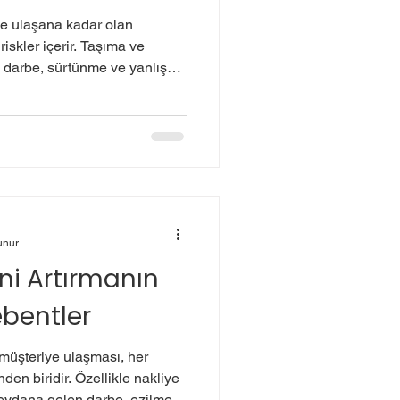
ye ulaşana kadar olan
iskler içerir. Taşıma ve
darbe, sürtünme ve yanlış
lerin zarar görmesine yol
i köşebentler , ürünlerin
ar riskini minimuma indirmek
itli Köşebent Nedir? Kilitli
 mukavva veya plastik
 paletlerin köş
unur
ni Artırmanın
şebentler
 müşteriye ulaşması, her
nden biridir. Özellikle nakliye
eydana gelen darbe, ezilme