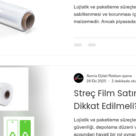
Lojistik ve paketleme süreçler
sabitlenmesi ve korunması iç
malzemedir. Ancak piyasada far
bulunmaktadır ve özellikle sta
film arasında önemli farklar va
seçimi, hem operasyonel verim
ve malzeme tasarrufu sağlar.
film, genellikle polyethylen (
filmidir. Yükleri sararak kaym
Sernis Dijital Reklam ajansı
28 Eki 2025
2 dakikada ok
Streç Film Satı
Dikkat Edilmeli
Lojistik ve paketleme süreçler
güvenliği, depolama düzeni 
açısından hayati bir rol oynar