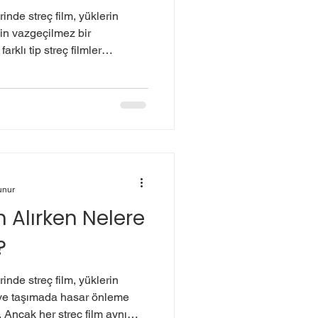
inde streç film, yüklerin
in vazgeçilmez bir
klı tip streç filmler
ndart streç film ile pre streç
rdır. Doğru tip streç film
liliği artırır hem de maliyet
 1. Streç Film Nedir? Streç
PE) bazlı şeffaf bir ambalaj
ay
unur
n Alırken Nelere
?
inde streç film, yüklerin
ve taşımada hasar önleme
. Ancak her streç film aynı