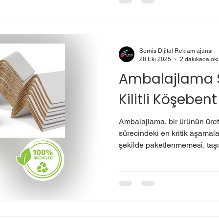
noktada kilitli köşebent , amba
akıllı bir çözüm olarak öne çı
Kilitli köşebent , mukavva ve
Sernis Dijital Reklam ajansı
28 Eki 2025
2 dakikada ok
Ambalajlama S
Kilitli Köşeben
Ambalajlama, bir ürünün üre
sürecindeki en kritik aşamala
şekilde paketlenmemesi, taş
deformasyonlara, çiziklere vey
durum hem ekonomik kayıpla
memnuniyetsizliğine neden ol
devreye kilitli köşebent girer. Kilitli köşebentler,
ambalajlama süreçlerinde h
destekleyici bir unsur olarak