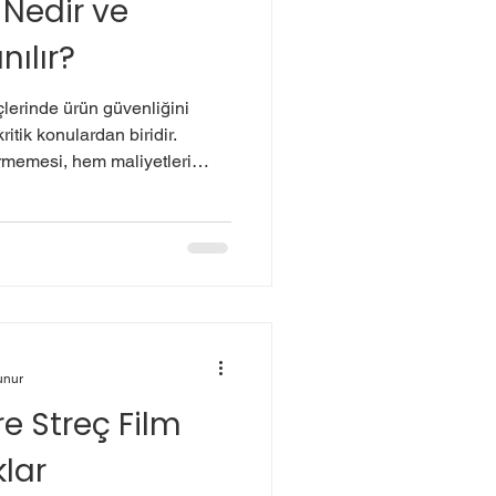
t Nedir ve
nılır?
lerinde ürün güvenliğini
ritik konulardan biridir.
örmemesi, hem maliyetleri
niyetini artırır. Bu noktada
, dayanıklılığı ve pratik
nda fark yaratan bir yardımcı
edir? Kilitli köşebent ,
ya da plastik malzemeden
n sabitleme
unur
re Streç Film
klar