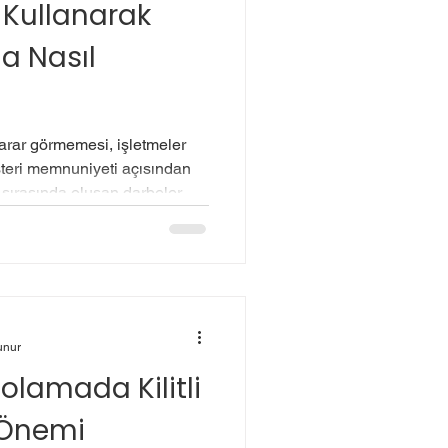
t Kullanarak
a Nasıl
arar görmemesi, işletmeler
teri memnuniyeti açısından
e sırasında oluşan darbeler,
 ürünlerin değer
 Bu sorunların önüne
biri ise kilitli köşebentler
r, özellikle paletli taşımacılık
ürünlerin köşe ve kenarlarını
ğlar.
unur
lamada Kilitli
 Önemi