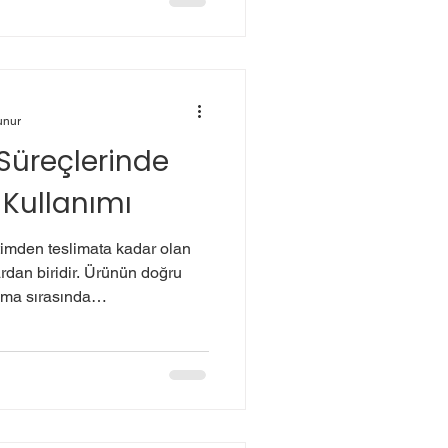
laj dayanıklılığını artıran
kar. 🔹 Kilitli Köşebent Nedir?
ya
unur
üreçlerinde
t Kullanımı
timden teslimata kadar olan
rdan biridir. Ürünün doğru
ıma sırasında
a kırılmalara yol açabilir. Bu
ra hem de müşteri
ur. İşte tam bu noktada
em koruyucu hem de
 görev yapar. Peki, bu ürünün