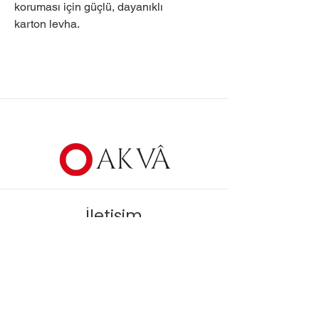
koruması için güçlü, dayanıklı
karton levha.
İletişim
Murat Çeşme mah.
Efe 2 sok. No:14 İç kapı no:2
Büyükçekmece/İstanbul