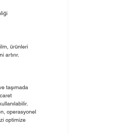
liği
lm, ürünleri 
 artırır.
 ve taşımada 
caret 
llanılabilir.
izi optimize 