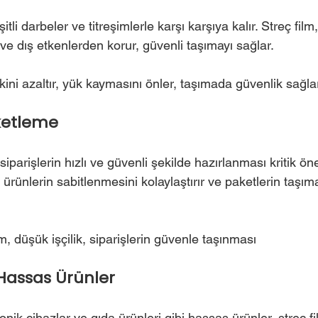
tli darbeler ve titreşimlerle karşı karşıya kalır. Streç film,
e dış etkenlerden korur, güvenli taşımayı sağlar.
kini azaltır, yük kaymasını önler, taşımada güvenlik sağla
aketleme
siparişlerin hızlı ve güvenli şekilde hazırlanması kritik ö
ilir ürünlerin sabitlenmesini kolaylaştırır ve paketlerin taş
ım, düşük işçilik, siparişlerin güvenle taşınması
e Hassas Ürünler
nik cihazlar ve gıda ürünleri gibi hassas ürünler, streç fil