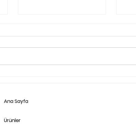
Taşıma ve Depolamada
Ürün
Kilitli Köşebentlerin Önemi
Artır
Köşe
Ana Sayfa
Ürünler