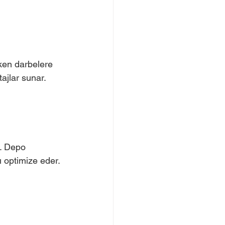
ken darbelere 
ajlar sunar. 
r. Depo 
ı optimize eder.