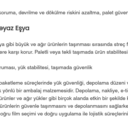
 koruma, devrilme ve dökülme riskini azaltma, palet güven
Beyaz Eşya
 gibi büyük ve ağır ürünlerin taşınması sırasında streç fi
re karşı korur. Paletli veya tekli taşımada ürün stabilitesini
uması, yük stabilitesi, taşımada güvenlik
 ve paketleme süreçlerinde yük güvenliği, depolama düzeni
k yönlü bir ambalaj malzemesidir. Depolama, nakliye, e-ti
ürünler ve ağır yükler gibi birçok alanda etkin bir şekilde ku
. Doğru film seçimi ve doğru uygulama ile lojistik süreçlerin