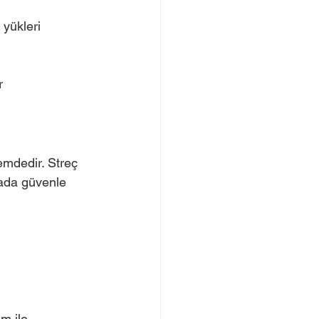
 yükleri 
r
nemdedir. Streç 
ımada güvenle 
m ile 