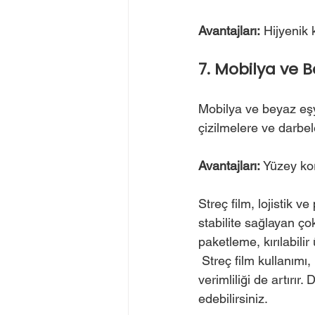
Avantajları:
 Hijyenik
7. Mobilya ve 
Mobilya ve beyaz eşya
çizilmelere ve darbele
Avantajları: 
Yüzey kor
Streç film, lojistik
stabilite sağlayan ço
paketleme, kırılabilir 
 Streç film kullanımı, ürünlerin güvenle taşınmasını ve depolanmasını sağlarken, operasyonel 
verimliliği de artırır
edebilirsiniz.