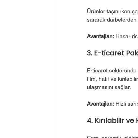
Ürünler taşınırken çeşi
sararak darbelerden v
Avantajları:
 Hasar ris
3. E-ticaret P
E-ticaret sektöründe 
film, hafif ve kırılab
ulaşmasını sağlar.
Avantajları:
 Hızlı sar
4. Kırılabilir v
Cam, seramik, elektro