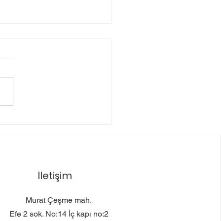
 Güvenliğini
manın Yolu: Kilitli
bentler
İletişim
Murat Çeşme mah.
Efe 2 sok. No:14 İç kapı no:2