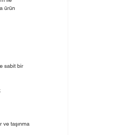
a ürün 
 sabit bir 
k
ur ve taşınma 