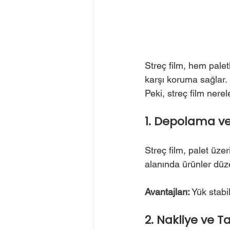
Streç film, hem palet
karşı koruma sağlar.
Peki, streç film nerel
1. Depolama v
Streç film, palet üze
alanında ürünler düze
Avantajları:
 Yük stabi
2. Nakliye ve T