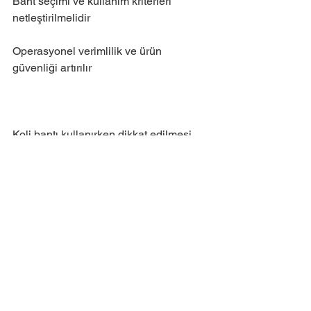
Bant seçimi ve kullanım kriterleri 
netleştirilmelidir
Operasyonel verimlilik ve ürün 
güvenliği artırılır
Koli bantı kullanırken dikkat edilmesi 
gereken noktalar, doğru bant türü, 
kalınlık, gerginlik, sarım teknikleri, renk 
ve etiketleme, saklama koşulları ve 
çevre dostu yaklaşımlar olarak 
özetlenebilir.
Doğru bant ve teknik ile ürün güvenliği 
sağlanır
Malzeme ve işçilik tasarrufu elde edilir
Operasyonel verimlilik artırılır
Bu ipuçlarını uygulayarak, paketleme 