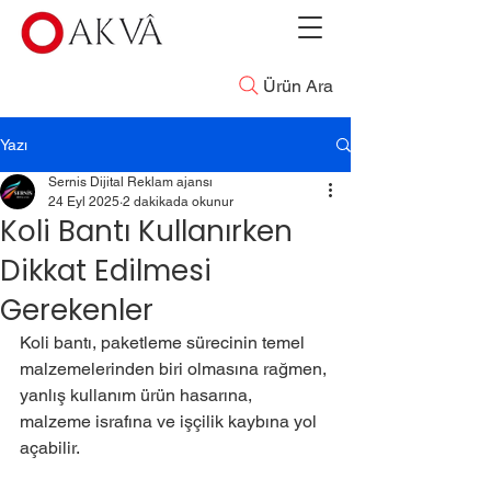
Ürün Ara
Yazı
Sernis Dijital Reklam ajansı
24 Eyl 2025
2 dakikada okunur
Koli Bantı Kullanırken
Dikkat Edilmesi
Gerekenler
Koli bantı, paketleme sürecinin temel 
malzemelerinden biri olmasına rağmen, 
yanlış kullanım ürün hasarına, 
malzeme israfına ve işçilik kaybına yol 
açabilir.