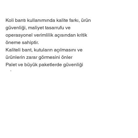
Koli bantı kullanımında kalite farkı, ürün 
güvenliği, maliyet tasarrufu ve 
operasyonel verimlilik açısından kritik 
öneme sahiptir.
Kaliteli bant, kutuların açılmasını ve 
ürünlerin zarar görmesini önler
Palet ve büyük paketlerde güvenliği 
artırır
İşçilik ve malzeme tasarrufu sağlar
Koli bantı seçiminde kaliteyi ön planda 
tutarak, paketleme süreçlerinizi daha 
güvenli, verimli ve sürdürülebilir hale 
getirebilirsiniz.