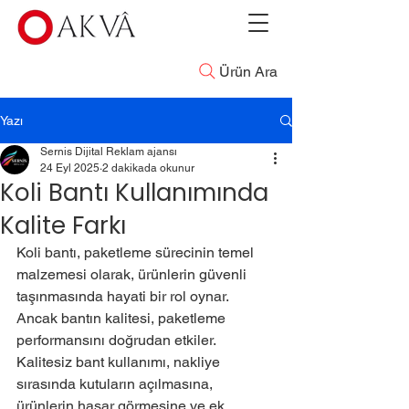
Ürün Ara
Yazı
Sernis Dijital Reklam ajansı
24 Eyl 2025
2 dakikada okunur
Koli Bantı Kullanımında
Kalite Farkı
Koli bantı, paketleme sürecinin temel 
malzemesi olarak, ürünlerin güvenli 
taşınmasında hayati bir rol oynar. 
Ancak bantın kalitesi, paketleme 
performansını doğrudan etkiler. 
Kalitesiz bant kullanımı, nakliye 
sırasında kutuların açılmasına, 
ürünlerin hasar görmesine ve ek 