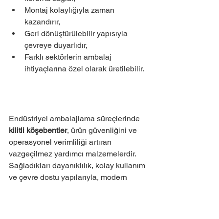
Montaj kolaylığıyla zaman 
kazandırır,
Geri dönüştürülebilir yapısıyla 
çevreye duyarlıdır,
Farklı sektörlerin ambalaj 
ihtiyaçlarına özel olarak üretilebilir.
Endüstriyel ambalajlama süreçlerinde 
kilitli köşebentler
, ürün güvenliğini ve 
operasyonel verimliliği artıran 
vazgeçilmez yardımcı malzemelerdir. 
Sağladıkları dayanıklılık, kolay kullanım 
ve çevre dostu yapılarıyla, modern 
üretim anlayışının bir parçası haline 
gelmişlerdir.
Akva Streç’in ürettiği 
kilitli köşebent 