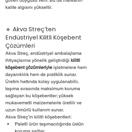
güven duygusu verir. Bu da markanın 
kalite algısını yükseltir.
🔹 Akva Streç’ten 
Endüstriyel Kilitli Köşebent 
Çözümleri
Akva Streç, endüstriyel ambalajlama 
ihtiyaçlarına yönelik geliştirdiği 
kilitli 
köşebent çözümleriyle
 işletmelere hem 
dayanıklılık hem de pratiklik sunar. 
Üretim hattında kolay uygulanabilir, 
taşıma sırasında maksimum koruma 
sağlayan bu köşebentler; yüksek 
mukavemetli malzemelerle üretilir ve 
uzun ömürlü kullanım sunar.
Akva Streç’in kilitli köşebentleri:
Paletli ürün taşımacılığında üstün 
koruma sağlar,