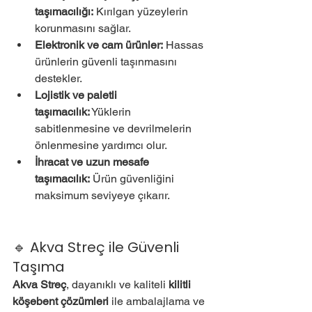
taşımacılığı:
 Kırılgan yüzeylerin 
korunmasını sağlar.
Elektronik ve cam ürünler:
 Hassas 
ürünlerin güvenli taşınmasını 
destekler.
Lojistik ve paletli 
taşımacılık:
 Yüklerin 
sabitlenmesine ve devrilmelerin 
önlenmesine yardımcı olur.
İhracat ve uzun mesafe 
taşımacılık:
 Ürün güvenliğini 
maksimum seviyeye çıkarır.
🔹 Akva Streç ile Güvenli 
Taşıma
Akva Streç
, dayanıklı ve kaliteli 
kilitli 
köşebent çözümleri
 ile ambalajlama ve 