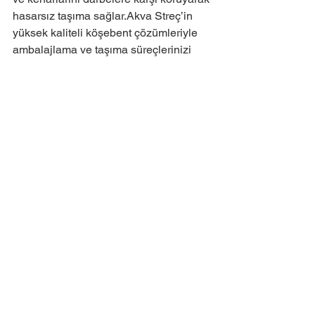
hasarsız taşıma sağlar.Akva Streç’in 
yüksek kaliteli köşebent çözümleriyle 
ambalajlama ve taşıma süreçlerinizi 
güvence altına alabilir, hem maliyet 
hem de müşteri memnuniyetinde 
avantaj sağlayabilirsiniz.
Hepsini Gör
Son Yazılar