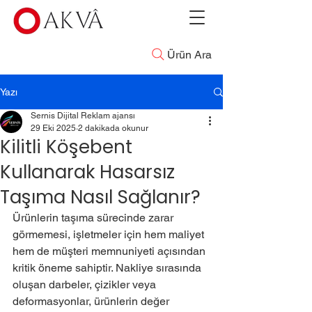
Ürün Ara
Yazı
Sernis Dijital Reklam ajansı
29 Eki 2025
2 dakikada okunur
Kilitli Köşebent
Kullanarak Hasarsız
Taşıma Nasıl Sağlanır?
Ürünlerin taşıma sürecinde zarar 
görmemesi, işletmeler için hem maliyet 
hem de müşteri memnuniyeti açısından 
kritik öneme sahiptir. Nakliye sırasında 
oluşan darbeler, çizikler veya 
deformasyonlar, ürünlerin değer 