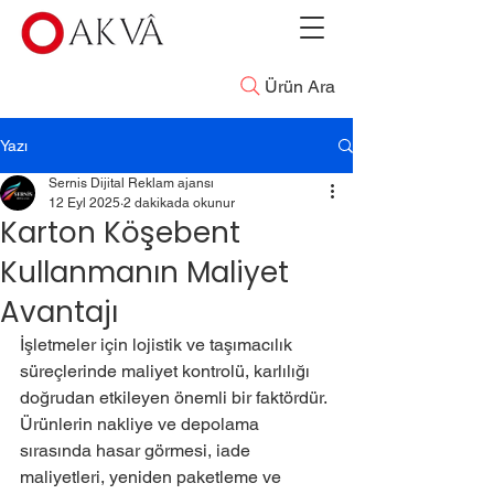
Ürün Ara
Yazı
Sernis Dijital Reklam ajansı
12 Eyl 2025
2 dakikada okunur
Karton Köşebent
Kullanmanın Maliyet
Avantajı
İşletmeler için lojistik ve taşımacılık 
süreçlerinde maliyet kontrolü, karlılığı 
doğrudan etkileyen önemli bir faktördür. 
Ürünlerin nakliye ve depolama 
sırasında hasar görmesi, iade 
maliyetleri, yeniden paketleme ve 