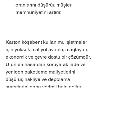
oranlarını düşürür, müşteri 
memnuniyetini artırır.
Karton köşebent kullanımı, işletmeler 
için yüksek maliyet avantajı sağlayan, 
ekonomik ve çevre dostu bir çözümdür. 
Ürünleri hasardan koruyarak iade ve 
yeniden paketleme maliyetlerini 
düşürür, nakliye ve depolama 
süreçlerini daha verimli hale getirir.
 İşletmenizde lojistik maliyetlerini 
azaltmak ve ürün güvenliğini artırmak 
istiyorsanız, karton köşebent kullanımı 
kesinlikle değerlendirilmesi gereken bir 
çözüm yoludur.