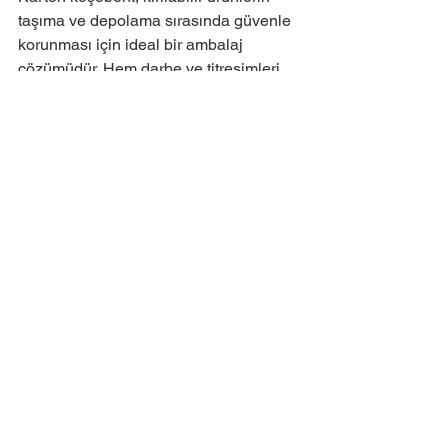
taşıma ve depolama sırasında güvenle 
korunması için ideal bir ambalaj 
çözümüdür. Hem darbe ve titreşimleri 
absorbe ederek ürünleri korur hem de 
nakliye ve lojistik süreçlerinde 
işletmelere verimlilik ve maliyet 
avantajı sağlar.
 Kırılabilir ürünlerinizi güvenle taşımak, 
hasar riskini azaltmak ve müşteri 
memnuniyetini artırmak için karton 
köşebent kullanımı işletmeler için kritik 
bir gerekliliktir.