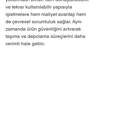
ve tekrar kullanılabilir yapısıyla 
işletmelere hem maliyet avantajı hem 
de çevresel sorumluluk sağlar. Aynı 
zamanda ürün güvenliğini artırarak 
taşıma ve depolama süreçlerini daha 
verimli hale getirir.
 İşletmeler, çevreye duyarlı ve 
sürdürülebilir lojistik süreçler 
oluşturmak için karton köşebent 
kullanımını mutlaka değerlendirmelidir.
Hepsini Gör