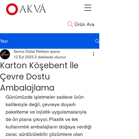
Ürün Ara
Yazı
Sernis Dijital Reklam ajansı
12 Eyl 2025
2 dakikada okunur
Karton Köşebent İle
Çevre Dostu
Ambalajlama
Günümüzde işletmeler sadece ürün 
kalitesiyle değil, çevreye duyarlı 
paketleme ve lojistik uygulamalarıyla 
de ön plana çıkıyor. Plastik ve tek 
kullanımlık ambalajların doğaya verdiği 
zarar, sürdürülebilir çözümlere olan 