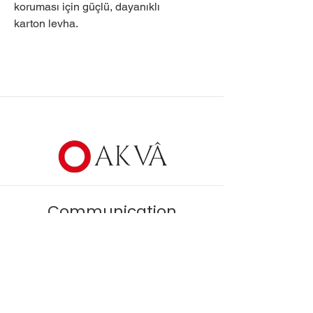
koruması için güçlü, dayanıklı
karton levha.
Communication
Osman Gazi Mah.
Mareşal Fevzi Çakmak Cd. No : 13/2
İstanbul - Esenyurt